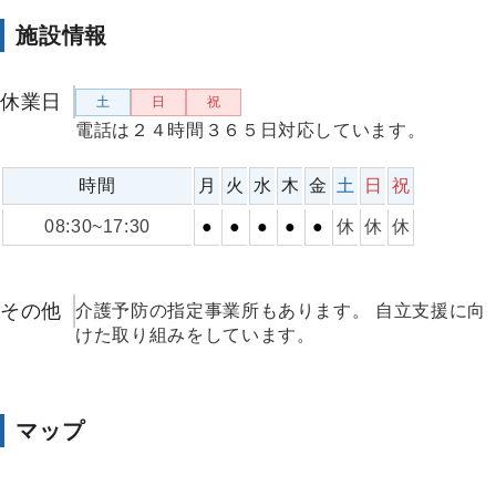
施設情報
休業日
土
日
祝
電話は２４時間３６５日対応しています。
時間
月
火
水
木
金
土
日
祝
08:30~17:30
●
●
●
●
●
休
休
休
その他
介護予防の指定事業所もあります。 自立支援に向
けた取り組みをしています。
マップ