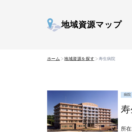
地域資源マップ
ホーム
地域資源を探す
寿生病院
病院
寿
所在