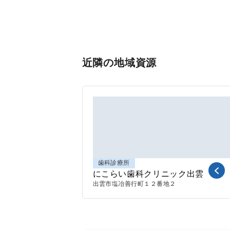
近隣の地域資源
歯科診療所
にこらい歯科クリニック出雲
出雲市
塩冶善行町１２番地２