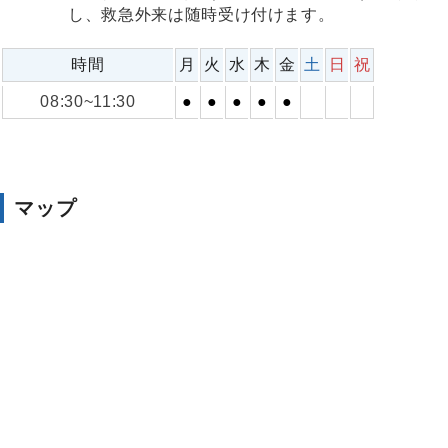
し、救急外来は随時受け付けます。
時間
月
火
水
木
金
土
日
祝
08:30~11:30
●
●
●
●
●
マップ