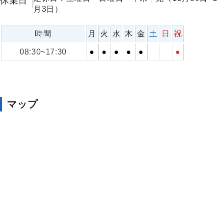
休業日
月3日）
時間
月
火
水
木
金
土
日
祝
08:30~17:30
●
●
●
●
●
●
マップ