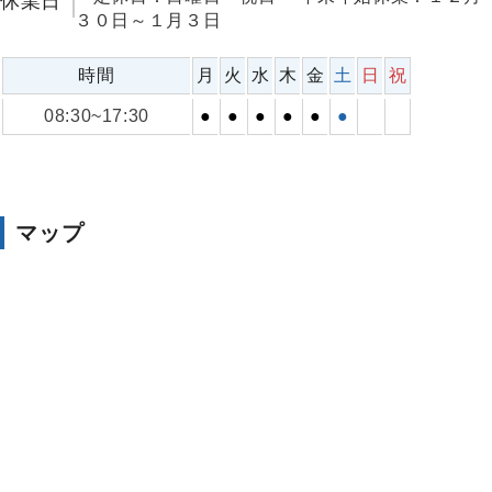
休業日
３０日～１月３日
時間
月
火
水
木
金
土
日
祝
08:30~17:30
●
●
●
●
●
●
マップ