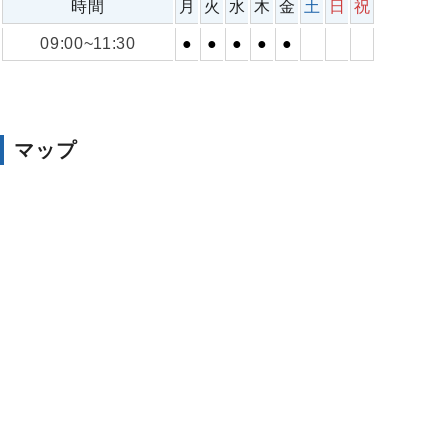
時間
月
火
水
木
金
土
日
祝
09:00~11:30
●
●
●
●
●
マップ