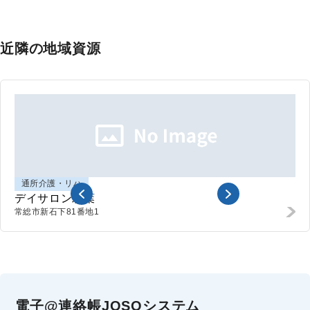
近隣の地域資源
通所介護・リハ
デイサロン彩葉
常総市
新石下81番地1
電子@連絡帳JOSOシステム