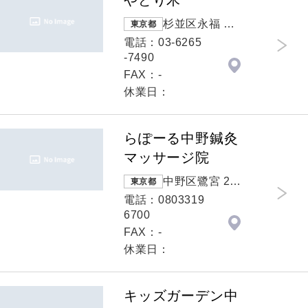
やどり木
杉並区永福 ４
東京都
－１－１１NO
電話：03-6265
HA碇屋
-7490
FAX：-
休業日：
らぽーる中野鍼灸
マッサージ院
中野区鷺宮 2-1
東京都
1-8-106
電話：0803319
6700
FAX：-
休業日：
キッズガーデン中