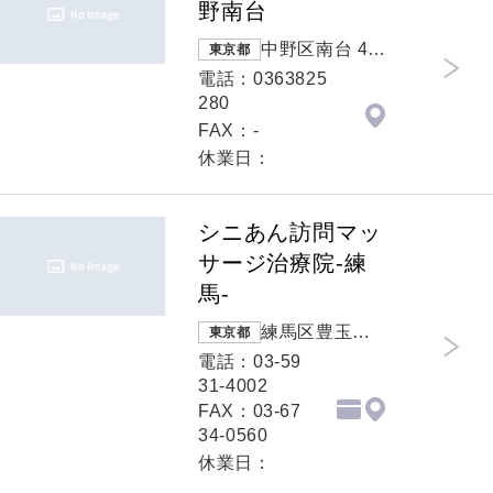
野南台
中野区南台 4-1
東京都
9-11
電話：0363825
280
FAX：-
休業日：
シニあん訪問マッ
サージ治療院-練
馬-
練馬区豊玉中
東京都
３－２１－５
電話：03-59
サニーデイ３
31-4002
０１
FAX：03-67
34-0560
休業日：