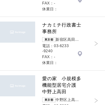
FAX：-
休業日：
ナカミチ行政書士
事務所
新宿区高田馬
東京都
場 1-27-1 ファ
電話：03-6233
インテックビ
-9240
ル302
FAX：-
休業日：
愛の家 小規模多
機能型居宅介護
中野上高田
中野区上高田 1
東京都
-2-45