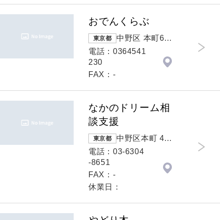
おでんくらぶ
中野区 本町6-3
東京都
6-5-102
電話：0364541
230
FAX：-
なかのドリーム相
談支援
中野区本町 4-4
東京都
8-17新中野駅
電話：03-6304
上プラザ505号
-8651
室
FAX：-
休業日：