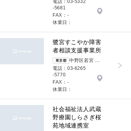
電話：03-5332
-5681
FAX：-
休業日：
鷺宮すこやか障害
者相談支援事業所
中野区若宮 若
東京都
宮3-58-10
電話：03-6265
-5770
FAX：-
休業日：
社会福祉法人武蔵
野療園しらさぎ桜
苑地域連携室