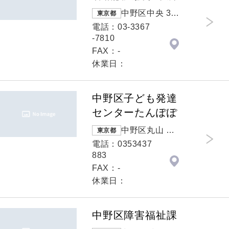
中野区中央 3-1
東京都
9-1中部すこや
電話：03-3367
か福祉センタ
-7810
ー内
FAX：-
休業日：
中野区子ども発達
センターたんぽぽ
中野区丸山 １
東京都
－１７－２
電話：0353437
883
FAX：-
休業日：
中野区障害福祉課