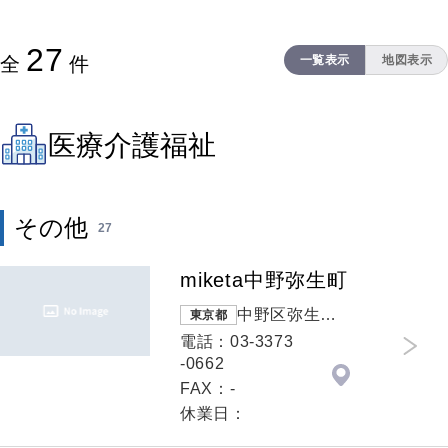
27
全
件
一覧表示
地図表示
医療介護福祉
その他
27
miketa中野弥生町
中野区弥生町
東京都
２－４－９
電話：03-3373
-0662
FAX：-
休業日：