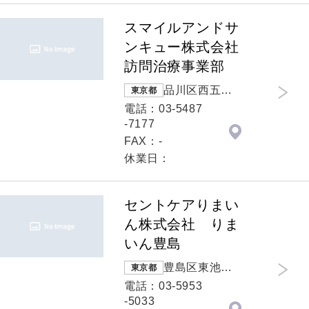
スマイルアンドサ
ンキュー株式会社
訪問治療事業部
品川区西五反
東京都
田 7-22-17TO
電話：03-5487
Cビル8F
-7177
FAX：-
休業日：
セントケアりまい
ん株式会社 りま
いん豊島
豊島区東池袋 3
東京都
-20-21 広宣ビ
電話：03-5953
ル2階
-5033