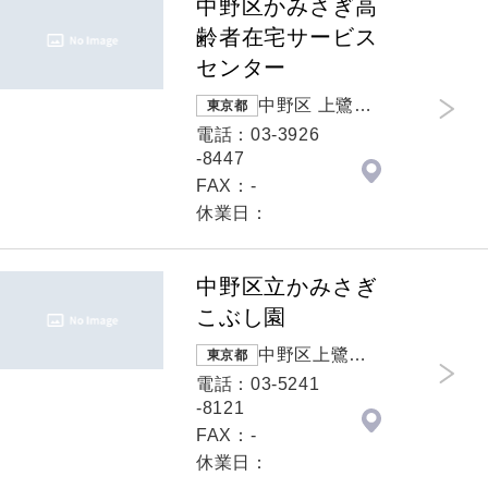
中野区かみさぎ高
齢者在宅サービス
センター
中野区 上鷺宮3
東京都
-17-4
電話：03-3926
-8447
FAX：-
休業日：
中野区立かみさぎ
こぶし園
中野区上鷺宮 1
東京都
-21-30
電話：03-5241
-8121
FAX：-
休業日：