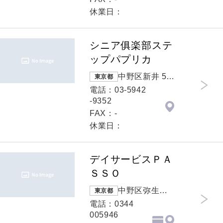
休業日：
シニア俱楽部ステ
ップパプリカ
中野区新井 5-1
東京都
5-6 片岡ビル
電話：03-5942
1階
-9352
FAX：-
休業日：
デイサービスＰＡ
ＳＳＯ
中野区弥生町 2
東京都
-15-16 ハイ
電話：0344
ム石山１F
005946