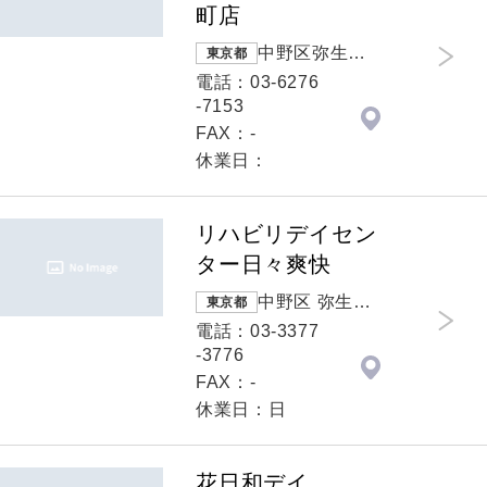
町店
中野区弥生町 1
東京都
-7-7
電話：03-6276
-7153
FAX：-
休業日：
リハビリデイセン
ター日々爽快
中野区 弥生町
東京都
２－６－１
電話：03-3377
０ 豊田ビル1
-3776
階
FAX：-
休業日：日
花日和デイ