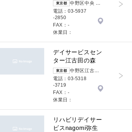
中野区中央 １
東京都
－５２－７倉
電話：03-5937
島第２ビル２
-2850
０５号＆２０
FAX：-
６号
休業日：
デイサービスセン
ター江古田の森
中野区江古田
東京都
江古田3-14-19
電話：03-5318
-3719
FAX：-
休業日：
リハビリデイサー
ビスnagomi弥生