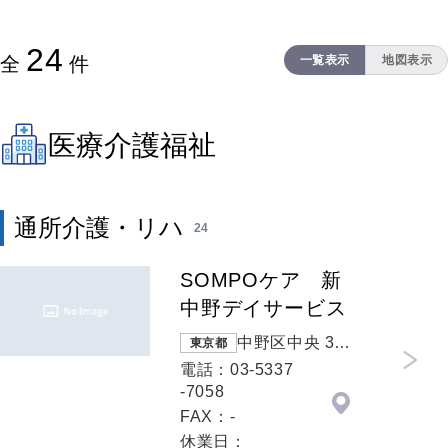
24
全
件
一覧表示
地図表示
医療介護福祉
通所介護・リハ
24
SOMPOケア 新
中野デイサービス
中野区中央 3-2
東京都
7-15
電話：03-5337
-7058
FAX：-
休業日：