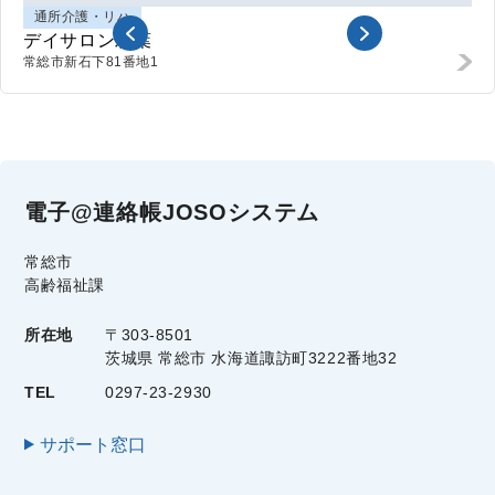
通所介護・リハ
デイサロン彩葉
常総市
新石下81番地1
電子@連絡帳JOSOシステム
常総市
高齢福祉課
所在地
〒303-8501
茨城県 常総市 水海道諏訪町3222番地32
TEL
0297-23-2930
サポート窓口