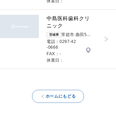
休業日：
中島医科歯科クリ
ニック
常総市 曲田55
茨城県
0-1
電話：0297-42
-0666
FAX：-
休業日：
ホームにもどる