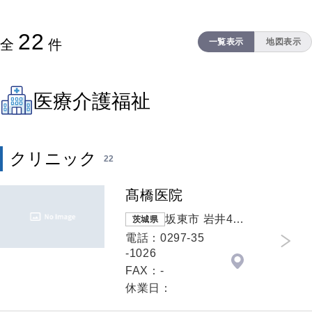
22
全
件
一覧表示
地図表示
医療介護福祉
クリニック
22
髙橋医院
坂東市 岩井45
茨城県
95
電話：0297-35
-1026
FAX：-
休業日：