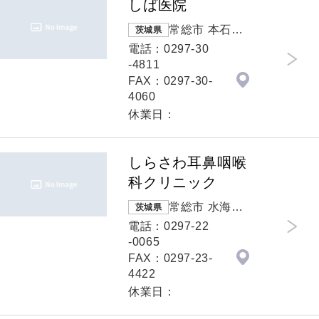
しば医院
常総市 本石下4
茨城県
772-4
電話：0297-30
-4811
FAX：0297-30-
4060
休業日：
しらさわ耳鼻咽喉
科クリニック
常総市 水海道
茨城県
山田町1542番
電話：0297-22
地8
-0065
FAX：0297-23-
4422
休業日：