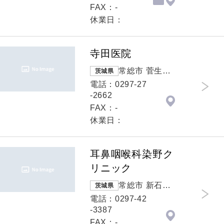
FAX：-
休業日：
寺田医院
常総市 菅生町1
茨城県
717
電話：0297-27
-2662
FAX：-
休業日：
耳鼻咽喉科染野ク
リニック
常総市 新石下3
茨城県
473番地3
電話：0297-42
-3387
FAX：-