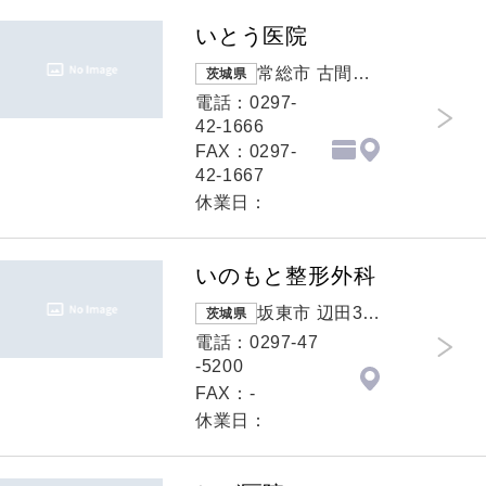
いとう医院
常総市 古間木
茨城県
新田817-1
電話：0297-
42-1666
FAX：0297-
42-1667
休業日：
いのもと整形外科
坂東市 辺田31
茨城県
0-52
電話：0297-47
-5200
FAX：-
休業日：