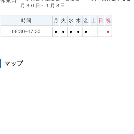
休業日
月３０日～１月３日
時間
月
火
水
木
金
土
日
祝
08:30~17:30
●
●
●
●
●
●
マップ