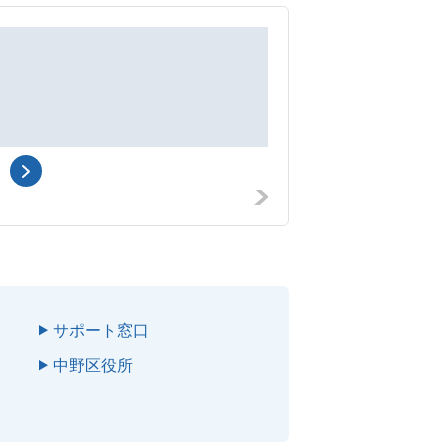
歯科
船坂歯科医院
中野区野方
3-25-8
サポート窓口
中野区役所