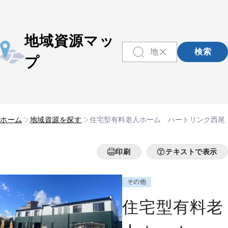
地域資源マッ
検索
プ
ホーム
地域資源を探す
住宅型有料老人ホーム ハートリンク西尾
印刷
テキストで表示
その他
住宅型有料老