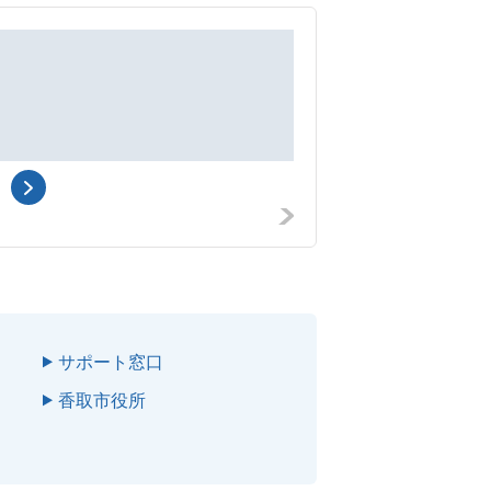
社会福祉協議会
香取市社会福祉協
香取市佐原ロ２１２７
香
サポート窓口
香取市役所