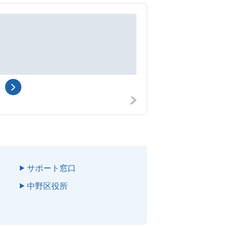
歯科
船坂歯科医院
中野区野方
3-25-8
サポート窓口
中野区役所